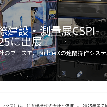
際建設・測量展CSPI-
025に出展
のブースで、BuilderXの遠隔操作シス
ダーエックス）は、住友建機株式会社と連携し、2025年第