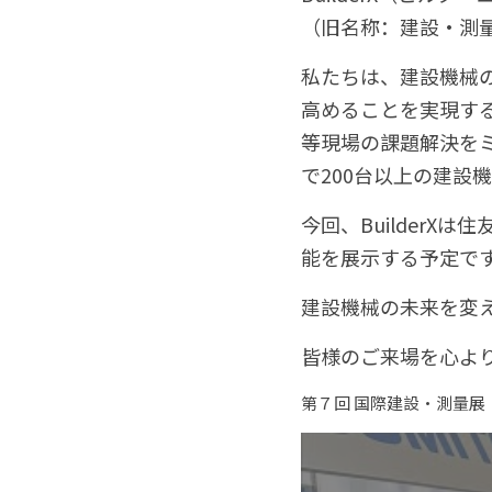
（旧名称：建設・測
私たちは、建設機械
高めることを実現す
等現場の課題解決を
で200台以上の建設
今回、Builder
能を展示する予定で
建設機械の未来を変
皆様のご来場を心よ
第７回 国際建設・測量展（C