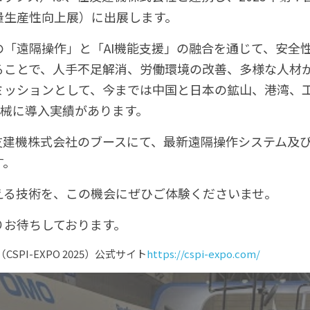
量生産性向上展）に出展します。
の「遠隔操作」と「AI機能支援」の融合を通じて、安全
ることで、人手不足解消、労働環境の改善、多様な人材
ミッションとして、今までは中国と日本の鉱山、港湾、
機械に導入実績があります。
Xは住友建機株式会社のブースにて、最新遠隔操作システム
す。
える技術を、この機会にぜひご体験くださいませ。
りお待ちしております。
SPI-EXPO 2025）公式サイト
https://cspi-expo.com/