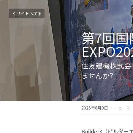
サイトへ戻る
第7回国
EXPO2
住友建機株式会社
ませんか？
2025年6月9日
·
ニュース
BuilderX（ビル